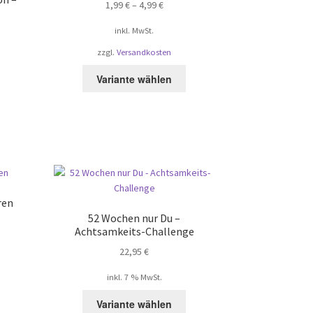
1,99
€
–
4,99
€
inkl. MwSt.
zzgl.
Versandkosten
Dieses
Variante wählen
Produkt
ieses
weist
rodukt
mehrere
eist
Varianten
ehrere
auf.
arianten
Die
f.
Optionen
ie
können
ren
ptionen
auf
52 Wochen nur Du –
önnen
der
Achtsamkeits-Challenge
uf
Produktseite
22,95
€
er
gewählt
ieses
roduktseite
werden
inkl. 7 % MwSt.
rodukt
ewählt
eist
erden
Variante wählen