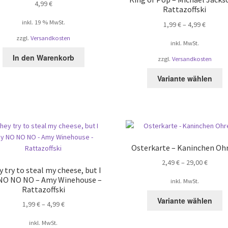
4,99
€
Rattazoffski
inkl. 19 % MwSt.
1,99
€
–
4,99
€
zzgl.
Versandkosten
inkl. MwSt.
In den Warenkorb
zzgl.
Versandkosten
D
Variante wählen
P
w
m
V
au
D
Osterkarte – Kaninchen Oh
O
2,49
€
–
29,00
€
k
 try to steal my cheese, but I
a
 NO NO NO – Amy Winehouse –
inkl. MwSt.
d
Rattazoffski
D
P
Variante wählen
1,99
€
–
4,99
€
P
g
w
w
inkl. MwSt.