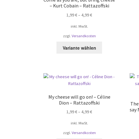
– Kurt Cobain – Rattazoffski
1,99
€
–
4,99
€
inkl. MwSt.
zzgl.
Versandkosten
Dieses
Variante wählen
Produkt
weist
mehrere
Varianten
auf.
Die
Optionen
My cheese will go on! – Céline
können
Dion – Rattazoffski
They
auf
say
1,99
€
–
4,99
€
der
Produktseite
inkl. MwSt.
gewählt
zzgl.
Versandkosten
werden