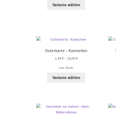
Dieses
Variante wählen
Produkt
weist
mehrere
Varianten
auf.
Die
Optionen
können
Osterkarte – Kaninchen
auf
2,49
€
–
29,00
€
der
Produktseite
inkl. MwSt.
gewählt
Dieses
werden
Variante wählen
Produkt
weist
mehrere
Varianten
auf.
Die
Optionen