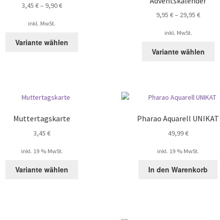
Adventskalender
3,45
€
–
9,90
€
auf
9,95
€
–
29,95
€
der
inkl. MwSt.
Produktseite
inkl. MwSt.
Dieses
gewählt
Variante wählen
D
Produkt
werden
Variante wählen
P
weist
w
mehrere
m
Varianten
V
auf.
au
Die
D
Optionen
Muttertagskarte
Pharao Aquarell UNIKAT
O
können
3,45
€
49,99
€
k
auf
a
der
inkl. 19 % MwSt.
inkl. 19 % MwSt.
d
Produktseite
P
gewählt
Variante wählen
In den Warenkorb
g
werden
w