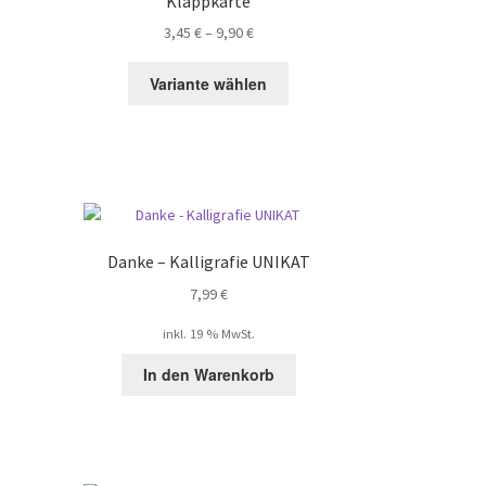
Klappkarte
Produktseite
3,45
€
–
9,90
€
gewählt
werden
Variante wählen
ieses
rodukt
eist
ehrere
arianten
f.
ie
Danke – Kalligrafie UNIKAT
ptionen
7,99
€
önnen
uf
inkl. 19 % MwSt.
er
roduktseite
In den Warenkorb
ewählt
erden