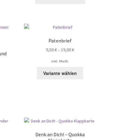
rodukt
eist
ehrere
arianten
f.
ie
Patenbrief
ptionen
9,50
€
–
19,00
€
önnen
und
uf
inkl. MwSt.
er
Dieses
roduktseite
Variante wählen
Produkt
ewählt
weist
erden
mehrere
Varianten
auf.
Die
Optionen
können
auf
Denk an Dich! – Quokka
der