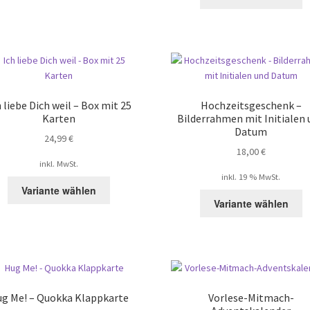
P
w
m
V
au
D
O
h liebe Dich weil – Box mit 25
Hochzeitsgeschenk –
k
Karten
Bilderrahmen mit Initialen 
a
Datum
24,99
€
d
18,00
€
P
inkl. MwSt.
g
inkl. 19 % MwSt.
Dieses
w
Variante wählen
Produkt
Variante wählen
weist
mehrere
Varianten
auf.
Die
Optionen
g Me! – Quokka Klappkarte
Vorlese-Mitmach-
können