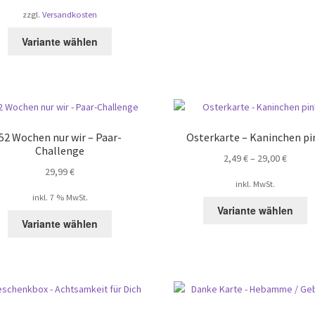
m
zzgl.
Versandkosten
V
au
Dieses
Variante wählen
D
Produkt
O
weist
k
mehrere
a
Varianten
d
auf.
P
Die
52 Wochen nur wir – Paar-
Osterkarte – Kaninchen pi
g
Optionen
Challenge
w
2,49
€
–
29,00
€
können
29,99
€
auf
inkl. MwSt.
der
inkl. 7 % MwSt.
D
Produktseite
Variante wählen
P
gewählt
Variante wählen
w
werden
m
V
au
D
O