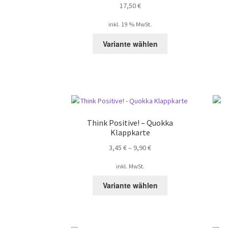
17,50
€
inkl. 19 % MwSt.
Variante wählen
Think Positive! – Quokka
Klappkarte
3,45
€
–
9,90
€
inkl. MwSt.
Dieses
Variante wählen
Produkt
weist
mehrere
Varianten