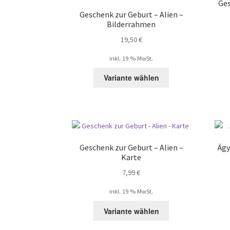
Ges
können
Geschenk zur Geburt – Alien –
auf
Bilderrahmen
der
19,50
€
Produktseite
gewählt
inkl. 19 % MwSt.
werden
Variante wählen
Geschenk zur Geburt – Alien –
Ägy
Karte
7,99
€
inkl. 19 % MwSt.
Variante wählen