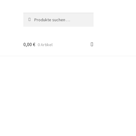
Suchen
Suchen
nach:
0,00
€
0 Artikel
rten