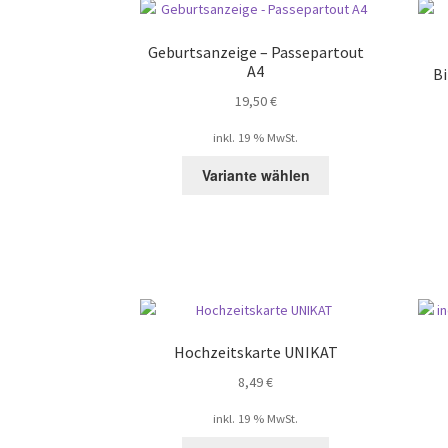
auf.
Die
Geburtsanzeige – Passepartout
Optionen
A4
B
können
19,50
€
auf
der
inkl. 19 % MwSt.
Produktseite
gewählt
Variante wählen
werden
Hochzeitskarte UNIKAT
8,49
€
inkl. 19 % MwSt.