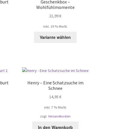
burt
Geschenkbox –
önnen
können
Wohlfühlmomente
uf
auf
21,99
€
er
der
roduktseite
Produktseite
inkl. 19 % MwSt.
ewählt
gewählt
erden
werden
Variante wählen
ieses
rodukt
eist
ehrere
arianten
f.
ie
ptionen
burt
Henry – Eine Schatzsuche im
Schnee
önnen
uf
14,95
€
er
inkl. 7 % MwSt.
roduktseite
ewählt
zzgl.
Versandkosten
erden
ieses
In den Warenkorb