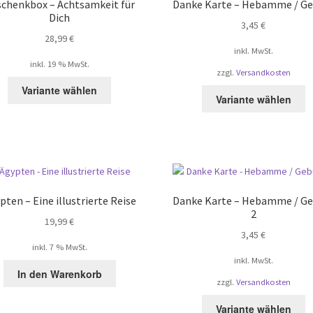
chenkbox – Achtsamkeit für
Danke Karte – Hebamme / Ge
k
Dich
3,45
€
a
28,99
€
d
inkl. MwSt.
P
inkl. 19 % MwSt.
zzgl.
Versandkosten
g
w
Variante wählen
D
Variante wählen
P
w
m
V
au
D
O
pten – Eine illustrierte Reise
Danke Karte – Hebamme / Ge
2
k
19,99
€
a
3,45
€
d
inkl. 7 % MwSt.
inkl. MwSt.
P
In den Warenkorb
g
zzgl.
Versandkosten
w
D
Variante wählen