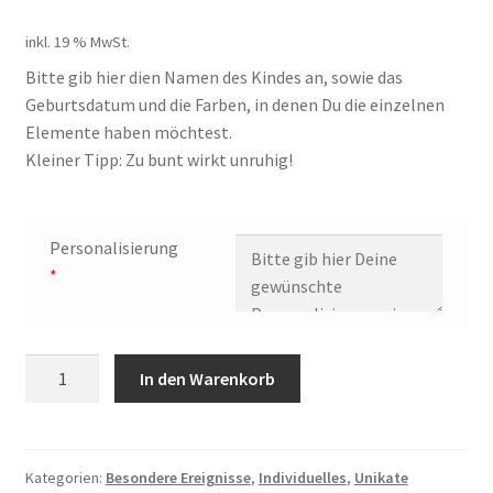
inkl. 19 % MwSt.
Bitte gib hier dien Namen des Kindes an, sowie das
Geburtsdatum und die Farben, in denen Du die einzelnen
Elemente haben möchtest.
Kleiner Tipp: Zu bunt wirkt unruhig!
Personalisierung
*
Bilderrahmen
In den Warenkorb
-
Geschenk
zur
Geburt
Kategorien:
Besondere Ereignisse
,
Individuelles
,
Unikate