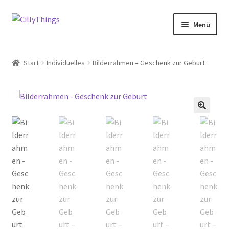
Zur
Zum
Menü
Navigation
Inhalt
springen
springen
Start
Start
Individuelles
Bilderrahmen – Geschenk zur Geburt
AGB
Datenschutzerklärung
🔍
Echtheit von Bewertungen
FAQ
Impressum
Kasse