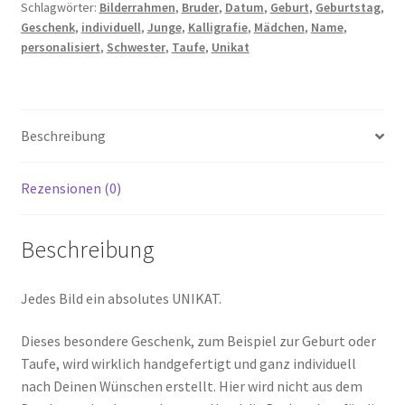
Schlagwörter:
Bilderrahmen
,
Bruder
,
Datum
,
Geburt
,
Geburtstag
,
Menge
Geschenk
,
individuell
,
Junge
,
Kalligrafie
,
Mädchen
,
Name
,
personalisiert
,
Schwester
,
Taufe
,
Unikat
Beschreibung
Rezensionen (0)
Beschreibung
Jedes Bild ein absolutes UNIKAT.
Dieses besondere Geschenk, zum Beispiel zur Geburt oder
Taufe, wird wirklich handgefertigt und ganz individuell
nach Deinen Wünschen erstellt. Hier wird nicht aus dem