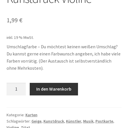
Mein Konto
1,99
€
Shop
Versandarten
inkl. 19 % MwSt.
Umschlagfarbe – Du möchtest keinen weißen Umschlag?
Warenkorb
Du kannst gerne einen Farbwunsch angeben, ich habe viele
Farben vorrätig. (Der Austausch ist selbstverständlich
Widerrufsbelehrung
ohne Mehrkosten).
Zahlungsarten
Kunstdruck
In den Warenkorb
Violine
Menge
Kategorie:
Karten
Schlagwörter:
Geige
,
Kunstdruck
,
Künstler
,
Musik
,
Postkarte
,
Violine
,
Zitat