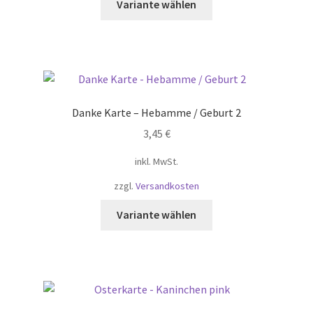
Variante wählen
Produkt
weist
mehrere
Varianten
auf.
Die
Danke Karte – Hebamme / Geburt 2
Optionen
3,45
€
können
auf
inkl. MwSt.
der
zzgl.
Versandkosten
Produktseite
gewählt
Dieses
Variante wählen
werden
Produkt
weist
mehrere
Varianten
auf.
Die