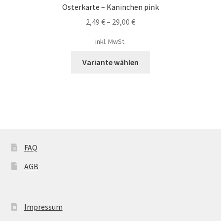
Osterkarte – Kaninchen pink
Optionen
2,49
€
–
29,00
€
können
auf
inkl. MwSt.
der
Dieses
Produktseite
Variante wählen
Produkt
gewählt
weist
werden
mehrere
Varianten
auf.
Die
Optionen
FAQ
können
AGB
auf
der
Produktseite
gewählt
Impressum
werden