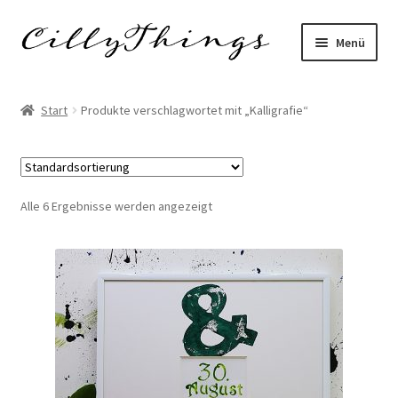
Zur
Zum
Menü
Navigation
Inhalt
springen
springen
Start
Start
Produkte verschlagwortet mit „Kalligrafie“
AGB
Datenschutzerklärung
Alle 6 Ergebnisse werden angezeigt
Echtheit von Bewertungen
FAQ
Impressum
Kasse