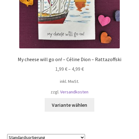
Mein Konto
Shop
Versandarten
Warenkorb
My cheese will go on! – Céline Dion – Rattazoffski
1,99
€
–
4,99
€
Widerrufsbelehrung
inkl. MwSt.
Zahlungsarten
zzgl.
Versandkosten
Dieses
Variante wählen
Produkt
weist
mehrere
Varianten