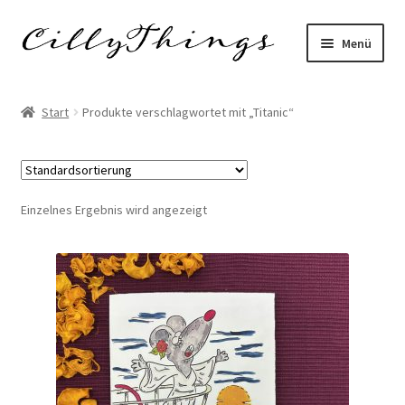
Zur
Zum
Menü
Navigation
Inhalt
springen
springen
Start
Start
Produkte verschlagwortet mit „Titanic“
AGB
Datenschutzerklärung
Einzelnes Ergebnis wird angezeigt
Echtheit von Bewertungen
FAQ
Impressum
Kasse