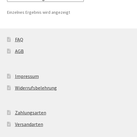
auf.
Die
Einzelnes Ergebnis wird angezeigt
Optionen
können
auf
der
FAQ
Produktseite
AGB
gewählt
werden
Impressum
Widerrufsbelehrung
Zahlungsarten
Versandarten