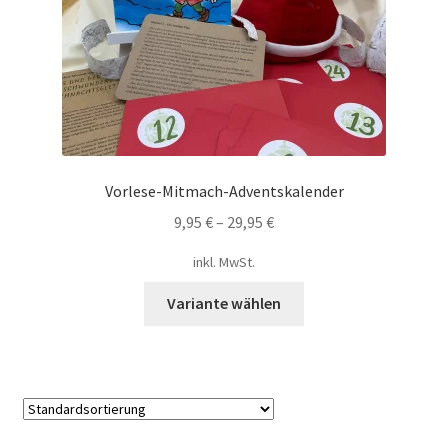
Mein Konto
Shop
Versandarten
Warenkorb
Vorlese-Mitmach-Adventskalender
9,95
€
–
29,95
€
Widerrufsbelehrung
inkl. MwSt.
Zahlungsarten
Dieses
Variante wählen
Produkt
weist
mehrere
Varianten
auf.
Die