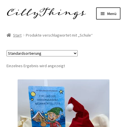
Zur
Zum
Menü
Navigation
Inhalt
springen
springen
Start
Start
Produkte verschlagwortet mit „Schule“
AGB
Datenschutzerklärung
Einzelnes Ergebnis wird angezeigt
Echtheit von Bewertungen
FAQ
Impressum
Kasse