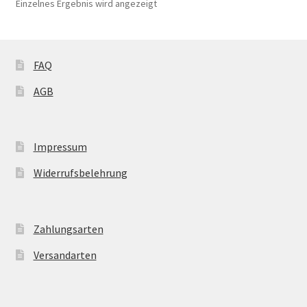
Einzelnes Ergebnis wird angezeigt
Optionen
können
auf
der
FAQ
Produktseite
AGB
gewählt
werden
Impressum
Widerrufsbelehrung
Zahlungsarten
Versandarten