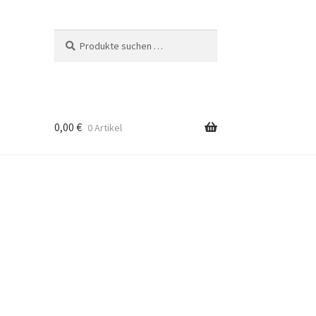
Suchen
Suchen
nach:
0,00
€
0 Artikel
rten