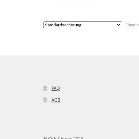
Einzel
FAQ
AGB
© CillyThings 2026