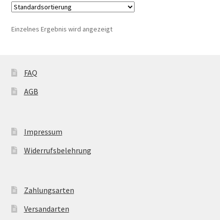
auf.
Die
Einzelnes Ergebnis wird angezeigt
Optionen
können
auf
der
FAQ
Produktseite
AGB
gewählt
werden
Impressum
Widerrufsbelehrung
Zahlungsarten
Versandarten