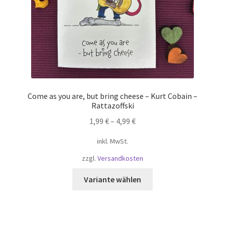
Mein Konto
Shop
Versandarten
Warenkorb
Come as you are, but bring cheese – Kurt Cobain –
Rattazoffski
Widerrufsbelehrung
1,99
€
–
4,99
€
inkl. MwSt.
Zahlungsarten
zzgl.
Versandkosten
Dieses
Variante wählen
Produkt
weist
mehrere
Varianten