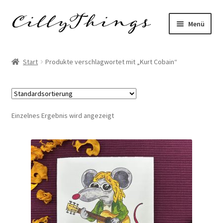
Zur
Zum
Menü
Navigation
Inhalt
springen
springen
Start
Start
Produkte verschlagwortet mit „Kurt Cobain“
AGB
Datenschutzerklärung
Einzelnes Ergebnis wird angezeigt
Echtheit von Bewertungen
FAQ
Impressum
Kasse