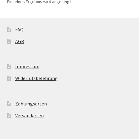
Einzelnes Ergebnis wird angezeigt
Optionen
können
auf
der
FAQ
Produktseite
AGB
gewählt
werden
Impressum
Widerrufsbelehrung
Zahlungsarten
Versandarten