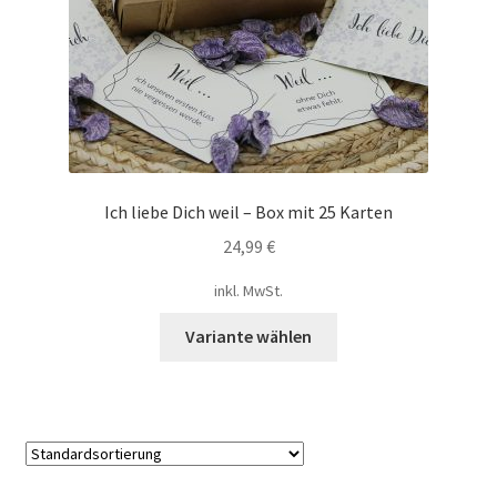
Mein Konto
Shop
Versandarten
Warenkorb
Ich liebe Dich weil – Box mit 25 Karten
24,99
€
Widerrufsbelehrung
inkl. MwSt.
Zahlungsarten
Dieses
Variante wählen
Produkt
weist
mehrere
Varianten
auf.
Die