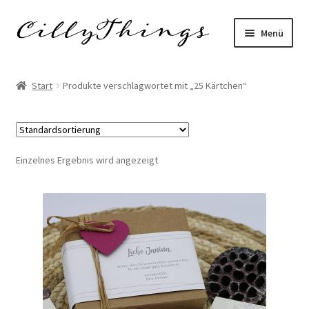
Zur
Zum
Menü
Navigation
Inhalt
springen
springen
Start
Start
Produkte verschlagwortet mit „25 Kärtchen“
AGB
Datenschutzerklärung
Einzelnes Ergebnis wird angezeigt
Echtheit von Bewertungen
FAQ
Impressum
Kasse