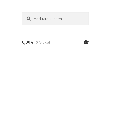
Suchen
Suchen
nach:
0,00
€
0 Artikel
rten