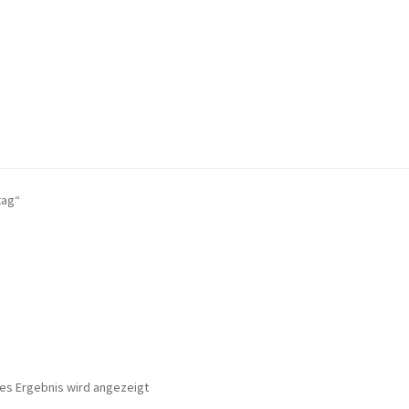
on Bewertungen
FAQ
Impressum
Kasse
Mein Konto
Shop
Versanda
tag“
en
nes Ergebnis wird angezeigt